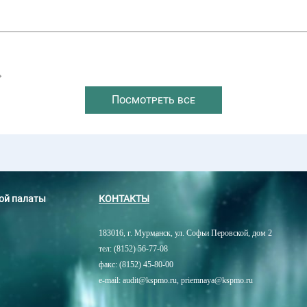
→
Посмотреть все
ной палаты
КОНТАКТЫ
183016, г. Мурманск, ул. Софьи Перовской, дом 2
тел: (8152) 56-77-08
факс: (8152) 45-80-00
e-mail: audit@kspmo.ru, priemnaya@kspmo.ru