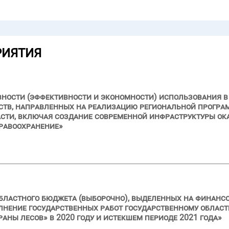
РИЯТИЯ
вности (эффективности и экономности) использования в 
ств, направленных на реализацию региональной програ
сти, включая создание современной инфраструктуры о
дравоохранение»
бластного бюджета (выборочно), выделенных на финанс
олнение государственных работ государственному обла
ны лесов» в 2020 году и истекшем периоде 2021 года»