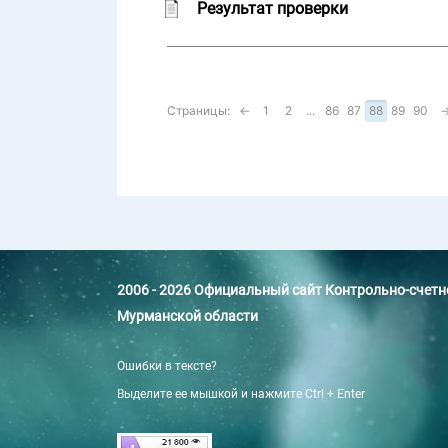
Результат проверки
Страницы:
←
1
2
...
86
87
88
89
90
2006 - 2026 Официальный сайт Контрольно-счет
Мурманской области
Ошибки в тексте?
Выделите ее мышкой и нажмите Ctrl + Enter