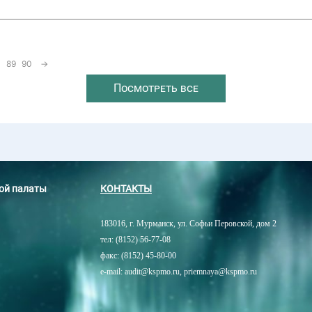
89
90
→
Посмотреть все
ной палаты
КОНТАКТЫ
183016, г. Мурманск, ул. Софьи Перовской, дом 2
тел: (8152) 56-77-08
факс: (8152) 45-80-00
e-mail: audit@kspmo.ru, priemnaya@kspmo.ru