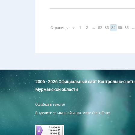
Страницы:
←
1
2
...
82
83
84
85
86
...
2006 - 2026 Официальный сайт Контрольно-счет
Мурманской области
Ошибки в тексте?
Выделите ее мышкой и нажмите Ctrl + Enter