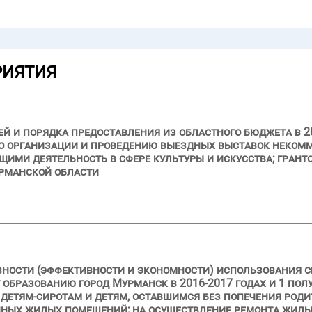
РИЯТИЯ
й и порядка предоставления из областного бюджета в 20
 по организации и проведению выездных выставок неко
ими деятельность в сфере культуры и искусства; грант
урманской области
вности (эффективности и экономности) использования с
бразованию город Мурманск в 2016-2017 годах и 1 полуг
етям-сиротам и детям, оставшимся без попечения родит
ных жилых помещений; на осуществление ремонта жилы