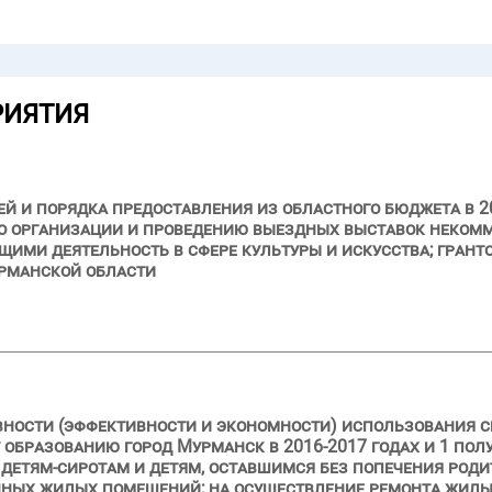
РИЯТИЯ
й и порядка предоставления из областного бюджета в 20
 по организации и проведению выездных выставок неко
ими деятельность в сфере культуры и искусства; грант
урманской области
вности (эффективности и экономности) использования с
бразованию город Мурманск в 2016-2017 годах и 1 полуг
етям-сиротам и детям, оставшимся без попечения родит
ных жилых помещений; на осуществление ремонта жилы