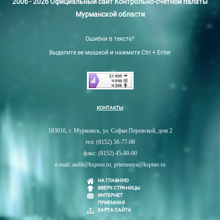
2006 - 2026 Официальный сайт Контрольно-счетной палаты
Мурманской области
Ошибки в тексте?
Выделите ее мышкой и нажмите Ctrl + Enter
КОНТАКТЫ
183016, г. Мурманск, ул. Софьи Перовской, дом 2
тел: (8152) 56-77-08
факс: (8152) 45-80-00
e-mail: audit@kspmo.ru, priemnaya@kspmo.ru
НА ГЛАВНУЮ
ВВЕРХ СТРАНИЦЫ
ИНТЕРНЕТ
ПРИЕМНАЯ
КАРТА САЙТА