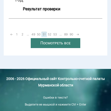
ГОД
Результат проверки
←
1
2
...
49
50
51
52
53
...
89
90
→
Посмотреть все
2006 - 2026 Официальный сайт Контрольно-счетной палаты
Мурманской области
Ошибки в тексте?
Выделите ее мышкой и нажмите Ctrl + Enter