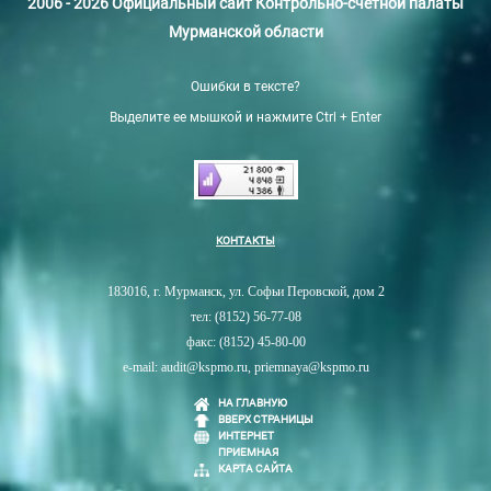
2006 - 2026 Официальный сайт Контрольно-счетной палаты
Мурманской области
Ошибки в тексте?
Выделите ее мышкой и нажмите Ctrl + Enter
КОНТАКТЫ
183016, г. Мурманск, ул. Софьи Перовской, дом 2
тел: (8152) 56-77-08
факс: (8152) 45-80-00
e-mail: audit@kspmo.ru, priemnaya@kspmo.ru
НА ГЛАВНУЮ
ВВЕРХ СТРАНИЦЫ
ИНТЕРНЕТ
ПРИЕМНАЯ
КАРТА САЙТА