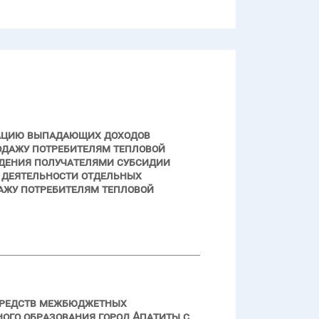
нсацию выпадающих доходов
дажу потребителям тепловой
юдения получателями субсидии
й деятельности отдельных
ажу потребителям тепловой
 средств межбюджетных
ного образования город Апатиты с