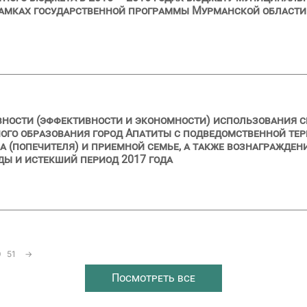
рамках государственной программы Мурманской области
вности (эффективности и экономности) использования с
о образования город Апатиты с подведомственной терр
на (попечителя) и приемной семье, а также вознагражде
оды и истекший период 2017 года
0
51
→
Посмотреть все