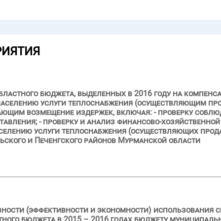
РИЯТИЯ
областного бюджета, выделенных в 2016 году на компе
аселению услуги теплоснабжения (осуществляющим про
вающим возмещение издержек, включая: - проверку собл
ставления; - проверку и анализ финансово-хозяйственно
селению услуги теплоснабжения (осуществляющих прод
льского и Печенгского районов Мурманской области
ивности (эффективности и экономности) использования
тного бюджета в 2015 – 2016 годах бюджету муниципаль