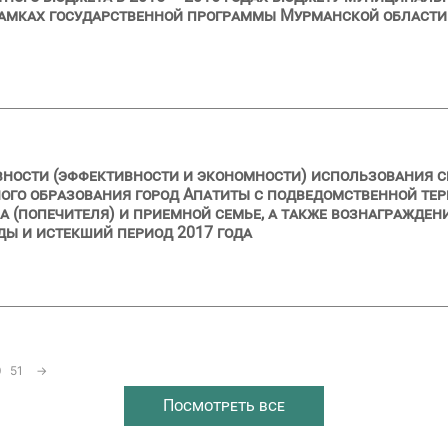
рамках государственной программы Мурманской области
вности (эффективности и экономности) использования с
о образования город Апатиты с подведомственной терр
на (попечителя) и приемной семье, а также вознагражде
оды и истекший период 2017 года
0
51
→
Посмотреть все