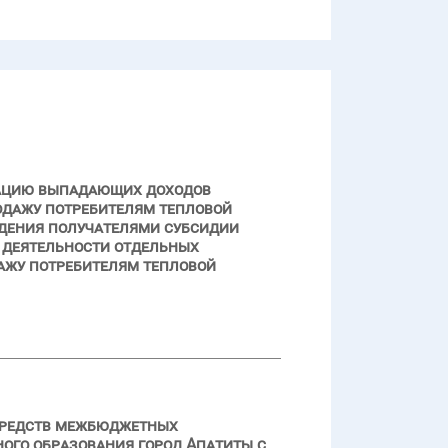
нсацию выпадающих доходов
дажу потребителям тепловой
юдения получателями субсидии
й деятельности отдельных
ажу потребителям тепловой
 средств межбюджетных
ного образования город Апатиты с