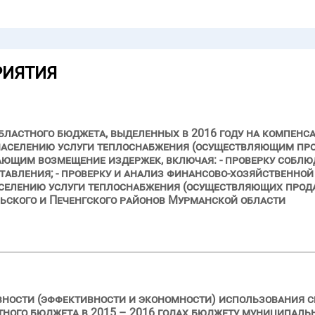
РИЯТИЯ
областного бюджета, выделенных в 2016 году на компе
аселению услуги теплоснабжения (осуществляющим про
вающим возмещение издержек, включая: - проверку собл
ставления; - проверку и анализ финансово-хозяйственно
селению услуги теплоснабжения (осуществляющих прод
льского и Печенгского районов Мурманской области
ивности (эффективности и экономности) использования
тного бюджета в 2015 – 2016 годах бюджету муниципаль