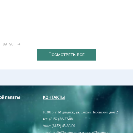
89
90
→
Посмотреть все
ной палаты
КОНТАКТЫ
183016, г. Мурманск, ул. Софьи Перовской, дом 2
тел: (8152) 56-77-08
факс: (8152) 45-80-00
e-mail: audit@kspmo.ru, priemnaya@kspmo.ru