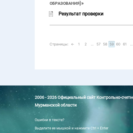
образования)»
Результат проверки
Страницы:
←
1
2
...
57
58
59
60
61
...
2006 - 2026 Официальный сайт Контрольно-счет
Мурманской области
Ошибки в тексте?
Выделите ее мышкой и нажмите Ctrl + Enter