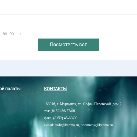
89
90
→
Посмотреть все
ной палаты
КОНТАКТЫ
183016, г. Мурманск, ул. Софьи Перовской, дом 2
тел: (8152) 56-77-08
факс: (8152) 45-80-00
e-mail: audit@kspmo.ru, priemnaya@kspmo.ru