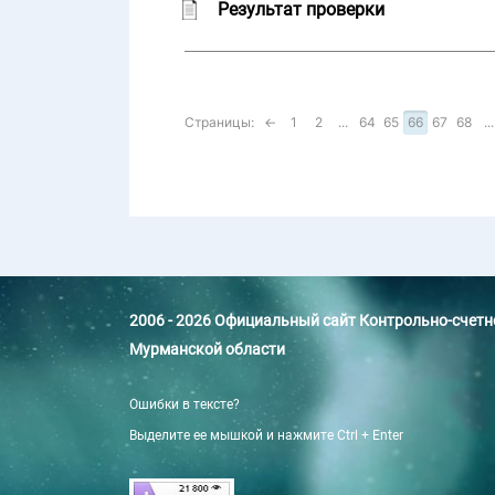
Результат проверки
Страницы:
←
1
2
...
64
65
66
67
68
...
2006 - 2026 Официальный сайт Контрольно-счет
Мурманской области
Ошибки в тексте?
Выделите ее мышкой и нажмите Ctrl + Enter