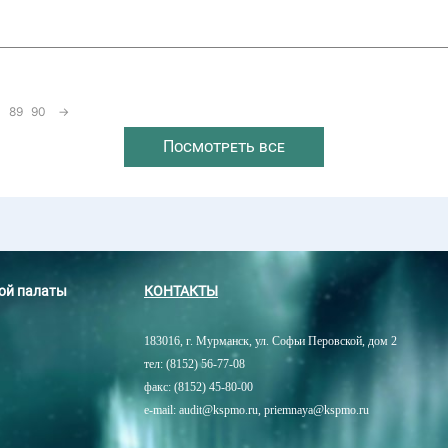
89
90
→
Посмотреть все
ной палаты
КОНТАКТЫ
183016, г. Мурманск, ул. Софьи Перовской, дом 2
тел: (8152) 56-77-08
факс: (8152) 45-80-00
e-mail: audit@kspmo.ru, priemnaya@kspmo.ru