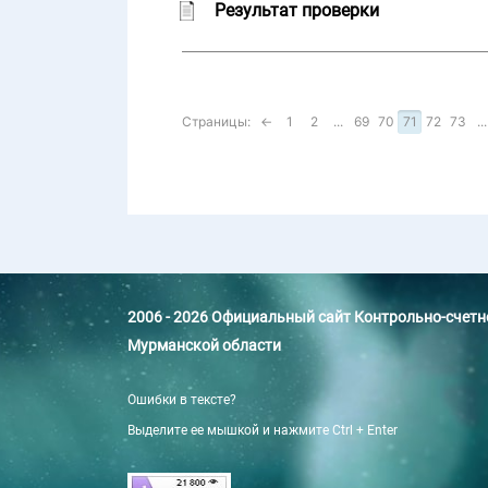
Результат проверки
Страницы:
←
1
2
...
69
70
71
72
73
...
2006 - 2026 Официальный сайт Контрольно-счет
Мурманской области
Ошибки в тексте?
Выделите ее мышкой и нажмите Ctrl + Enter