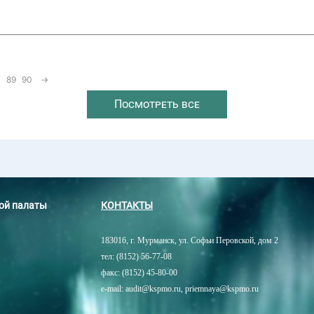
89
90
→
Посмотреть все
ной палаты
КОНТАКТЫ
183016, г. Мурманск, ул. Софьи Перовской, дом 2
тел: (8152) 56-77-08
факс: (8152) 45-80-00
e-mail: audit@kspmo.ru, priemnaya@kspmo.ru