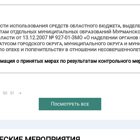
сти использования средств областного бюджета, выделен
етам отдельных муниципальных образований Мурманской
асти от 13.12.2007 № 927-01-ЗМО «О наделении органов
тусом городского округа, муниципального округа и му
о опеке и попечительству в отношении несовершенноле
мация о принятых мерах по результатам контрольного ме
50
51
→
Посмотреть все
ЕСКИЕ МЕРОПРИЯТИЯ