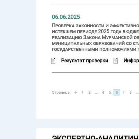
06.06.2025
Проверка законности и эффективно
истекшем периоде 2025 года бюдж
реализацию Закона Мурманской обл
муниципальных образований со ста
государственными полномочиями п
Результат проверки
Инфор
Страницы:
←
1
2
...
4
5
6
7
8
...
ЭКСПЕРТНО-АНАЛИТИЧ