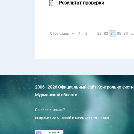
Результат проверки
Страницы:
←
1
2
...
82
83
84
85
86
...
2006 - 2026 Официальный сайт Контрольно-счет
Мурманской области
Ошибки в тексте?
Выделите ее мышкой и нажмите Ctrl + Enter