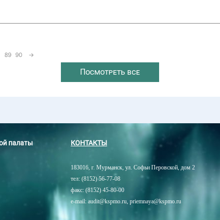
89
90
→
Посмотреть все
ной палаты
КОНТАКТЫ
183016, г. Мурманск, ул. Софьи Перовской, дом 2
тел: (8152) 56-77-08
факс: (8152) 45-80-00
e-mail: audit@kspmo.ru, priemnaya@kspmo.ru