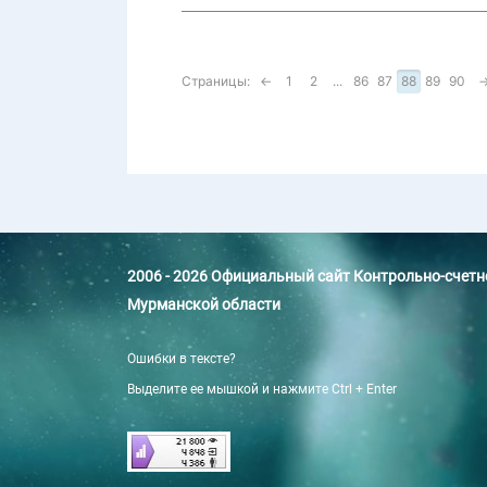
Страницы:
←
1
2
...
86
87
88
89
90
2006 - 2026 Официальный сайт Контрольно-счет
Мурманской области
Ошибки в тексте?
Выделите ее мышкой и нажмите Ctrl + Enter