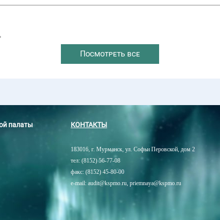
→
Посмотреть все
ной палаты
КОНТАКТЫ
183016, г. Мурманск, ул. Софьи Перовской, дом 2
тел: (8152) 56-77-08
факс: (8152) 45-80-00
e-mail: audit@kspmo.ru, priemnaya@kspmo.ru