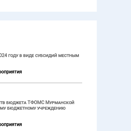
024 году в виде субсидий местным
роприятия
дств бюджета ТФОМС Мурманской
ному бюджетному учреждению
роприятия