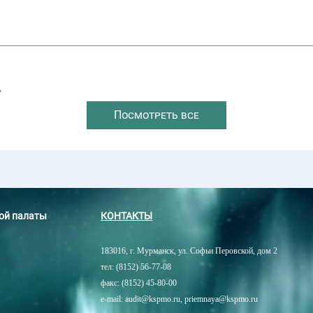
→
Посмотреть все
ной палаты
КОНТАКТЫ
183016, г. Мурманск, ул. Софьи Перовской, дом 2
тел: (8152) 56-77-08
факс: (8152) 45-80-00
e-mail: audit@kspmo.ru, priemnaya@kspmo.ru