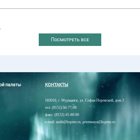
→
Посмотреть все
ной палаты
КОНТАКТЫ
183016, г. Мурманск, ул. Софьи Перовской, дом 2
тел: (8152) 56-77-08
факс: (8152) 45-80-00
e-mail: audit@kspmo.ru, priemnaya@kspmo.ru