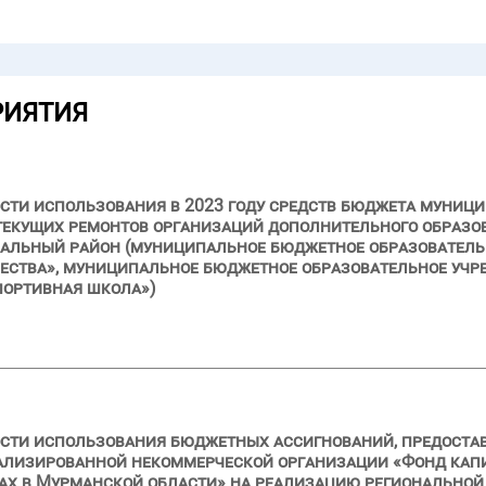
РИЯТИЯ
сти использования в 2023 году средств бюджета муниц
 текущих ремонтов организаций дополнительного образ
альный район (муниципальное бюджетное образователь
чества», муниципальное бюджетное образовательное уч
портивная школа»)
сти использования бюджетных ассигнований, предоставл
иализированной некоммерческой организации «Фонд кап
ах в Мурманской области» на реализацию региональной