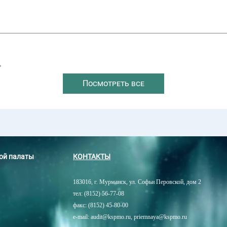
→
Посмотреть все
ной палаты
КОНТАКТЫ
183016, г. Мурманск, ул. Софьи Перовской, дом 2
тел: (8152) 56-77-08
факс: (8152) 45-80-00
e-mail: audit@kspmo.ru, priemnaya@kspmo.ru