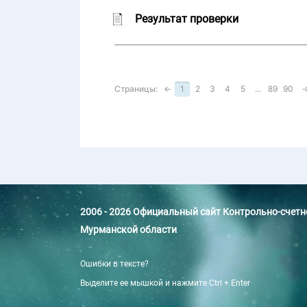
Результат проверки
Страницы:
←
1
2
3
4
5
...
89
90
2006 - 2026 Официальный сайт Контрольно-счет
Мурманской области
Ошибки в тексте?
Выделите ее мышкой и нажмите Ctrl + Enter