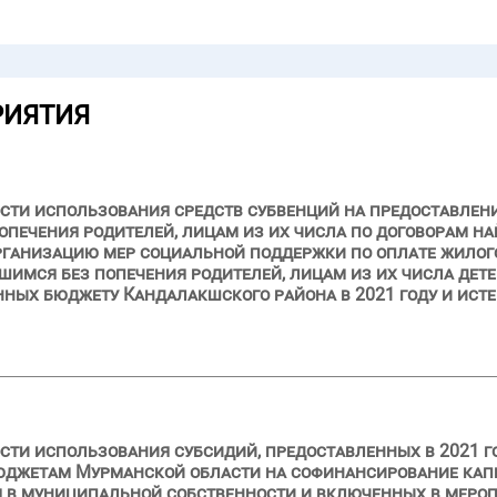
РИЯТИЯ
сти использования средств субвенций на предоставлен
попечения родителей, лицам из их числа по договорам
организацию мер социальной поддержки по оплате жило
вшимся без попечения родителей, лицам из их числа дете
нных бюджету Кандалакшского района в 2021 году и исте
сти использования субсидий, предоставленных в 2021 го
юджетам Мурманской области на софинансирование капи
я в муниципальной собственности и включенных в меро