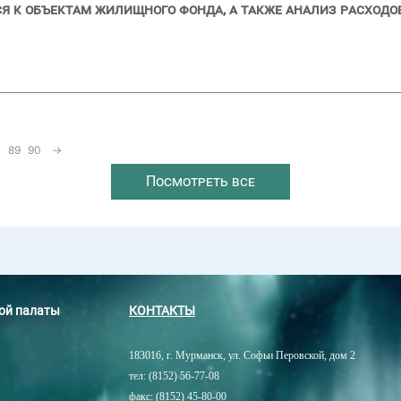
 к объектам жилищного фонда, а также анализ расходов 
89
90
→
Посмотреть все
ной палаты
КОНТАКТЫ
183016, г. Мурманск, ул. Софьи Перовской, дом 2
тел: (8152) 56-77-08
факс: (8152) 45-80-00