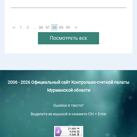
←
1
2
...
86
87
88
89
90
→
Посмотреть все
2006 - 2026 Официальный сайт Контрольно-счетной палаты
Мурманской области
Ошибки в тексте?
Выделите ее мышкой и нажмите Ctrl + Enter