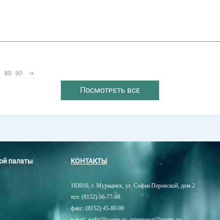
89
90
→
Посмотреть все
ной палаты
КОНТАКТЫ
183016, г. Мурманск, ул. Софьи Перовской, дом 2
тел: (8152) 56-77-08
факс: (8152) 45-80-00
e-mail: audit@kspmo.ru, priemnaya@kspmo.ru