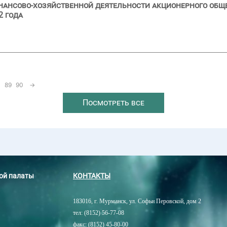
нансово-хозяйственной деятельности акционерного обще
2 года
89
90
→
Посмотреть все
ной палаты
КОНТАКТЫ
183016, г. Мурманск, ул. Софьи Перовской, дом 2
тел: (8152) 56-77-08
факс: (8152) 45-80-00