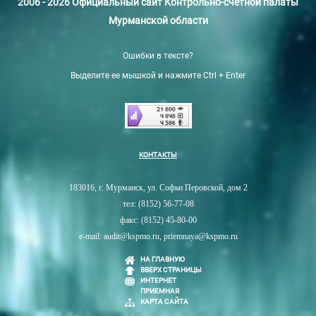
2006 - 2026 Официальный сайт Контрольно-счетной палаты
Мурманской области
Ошибки в тексте?
Выделите ее мышкой и нажмите Ctrl + Enter
КОНТАКТЫ
183016, г. Мурманск, ул. Софьи Перовской, дом 2
тел: (8152) 56-77-08
факс: (8152) 45-80-00
e-mail: audit@kspmo.ru, priemnaya@kspmo.ru
НА ГЛАВНУЮ
ВВЕРХ СТРАНИЦЫ
ИНТЕРНЕТ
ПРИЕМНАЯ
КАРТА САЙТА