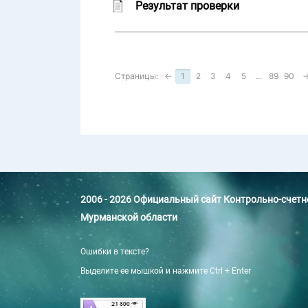
Результат проверки
Страницы:
←
1
2
3
4
5
...
89
90
2006 - 2026 Официальный сайт Контрольно-счет
Мурманской области
Ошибки в тексте?
Выделите ее мышкой и нажмите Ctrl + Enter