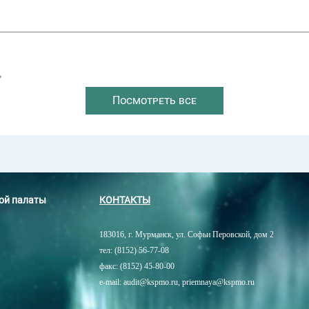
→
Посмотреть все
ной палаты
КОНТАКТЫ
183016, г. Мурманск, ул. Софьи Перовской, дом 2
тел: (8152) 56-77-08
факс: (8152) 45-80-00
e-mail: audit@kspmo.ru, priemnaya@kspmo.ru