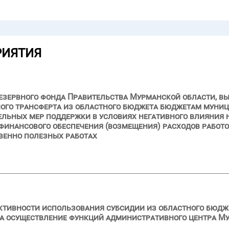
РИЯТИЯ
езервного фонда Правительства Мурманской области, вы
ого трансферта из областного бюджета бюджетам муни
льных мер поддержки в условиях негативного влияния 
финансового обеспечения (возмещения) расходов работод
венно полезных работах
ктивности использования субсидии из областного бюдже
на осуществление функций административного центра М