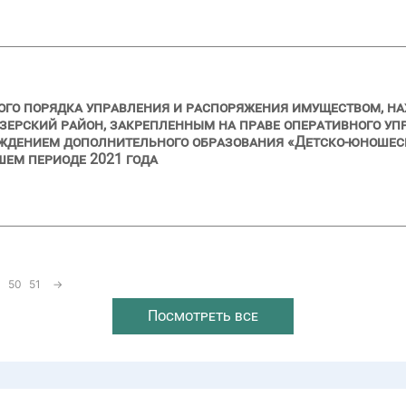
ого порядка управления и распоряжения имуществом, н
зерский район, закрепленным на праве оперативного у
дением дополнительного образования «Детско-юношеска
шем периоде 2021 года
50
51
→
Посмотреть все