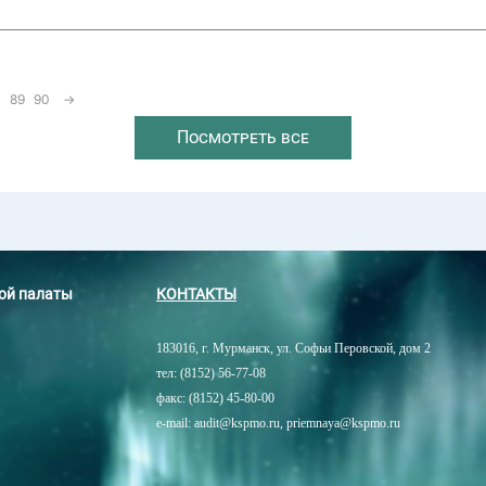
89
90
→
Посмотреть все
ной палаты
КОНТАКТЫ
183016, г. Мурманск, ул. Софьи Перовской, дом 2
тел: (8152) 56-77-08
факс: (8152) 45-80-00
e-mail: audit@kspmo.ru, priemnaya@kspmo.ru