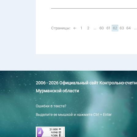
Страницы:
←
1
2
...
60
61
62
63
64
...
2006 - 2026 Официальный сайт Контрольно-счет
Мурманской области
Ошибки в тексте?
Выделите ее мышкой и нажмите Ctrl + Enter