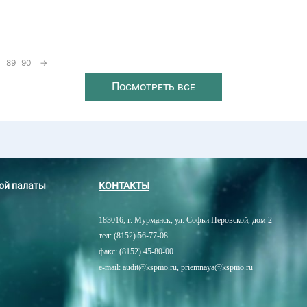
89
90
→
Посмотреть все
ной палаты
КОНТАКТЫ
183016, г. Мурманск, ул. Софьи Перовской, дом 2
тел: (8152) 56-77-08
факс: (8152) 45-80-00
e-mail: audit@kspmo.ru, priemnaya@kspmo.ru