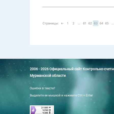
Страницы:
←
1
2
...
61
62
63
64
65
...
2006 - 2026 Официальный сайт Контрольно-счет
Мурманской области
Ошибки в тексте?
Выделите ее мышкой и нажмите Ctrl + Enter