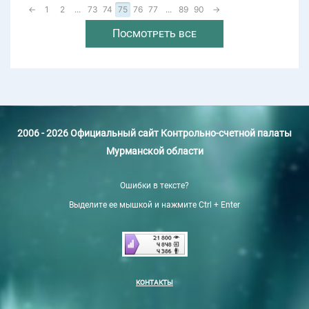
←
1
2
...
73
74
75
76
77
...
89
90
→
Посмотреть все
2006 - 2026 Официальный сайт Контрольно-счетной палаты
Мурманской области
Ошибки в тексте?
Выделите ее мышкой и нажмите Ctrl + Enter
КОНТАКТЫ