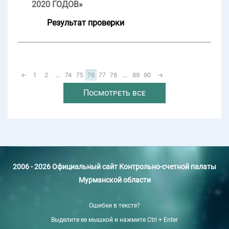
2020 ГОДОВ»
Результат проверки
←
1
2
...
74
75
76
77
78
...
89
90
→
Посмотреть все
2006 - 2026 Официальный сайт Контрольно-счетной палаты
Мурманской области
Ошибки в тексте?
Выделите ее мышкой и нажмите Ctrl + Enter