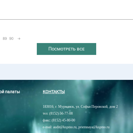
89
90
→
Посмотреть все
ной палаты
КОНТАКТЫ
183016, г. Мурманск, ул. Софьи Перовской, дом 2
тел: (8152) 56-77-08
факс: (8152) 45-80-00
e-mail: audit@kspmo.ru, priemnaya@kspmo.ru