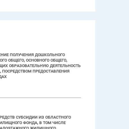
ение получения дошкольного
го общего, основного общего,
щих образовательную деятельность
 посредством предоставления
дах
редств субсидии из областного
илищного фонда, в том числе
малоэтажного жилищного