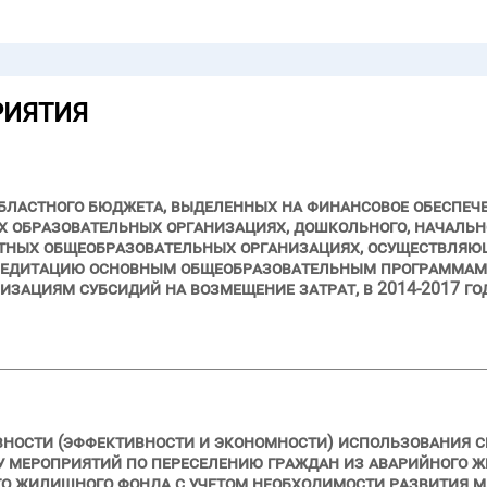
РИЯТИЯ
бластного бюджета, выделенных на финансовое обеспеч
 образовательных организациях, дошкольного, начально
стных общеобразовательных организациях, осуществляю
редитацию основным общеобразовательным программам,
зациям субсидий на возмещение затрат, в 2014-2017 го
вности (эффективности и экономности) использования с
ду мероприятий по переселению граждан из аварийного ж
го жилищного фонда с учетом необходимости развития 