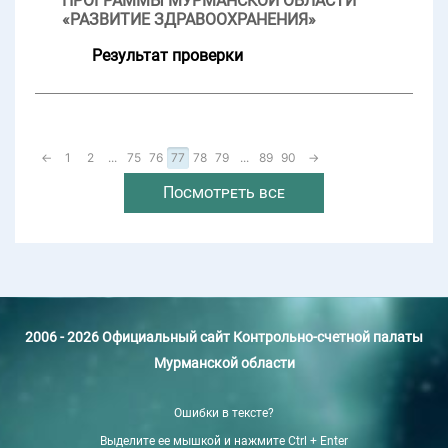
ПРОГРАММЫ МУРМАНСКОЙ ОБЛАСТИ
«РАЗВИТИЕ ЗДРАВООХРАНЕНИЯ»
Результат проверки
←
1
2
...
75
76
77
78
79
...
89
90
→
Посмотреть все
2006 - 2026 Официальный сайт Контрольно-счетной палаты
Мурманской области
Ошибки в тексте?
Выделите ее мышкой и нажмите Ctrl + Enter