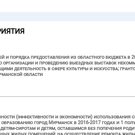
РИЯТИЯ
й и порядка предоставления из областного бюджета в 20
 по организации и проведению выездных выставок неко
ими деятельность в сфере культуры и искусства; грант
урманской области
вности (эффективности и экономности) использования с
бразованию город Мурманск в 2016-2017 годах и 1 полуг
етям-сиротам и детям, оставшимся без попечения родит
ных жилых помещений; на осуществление ремонта жилы