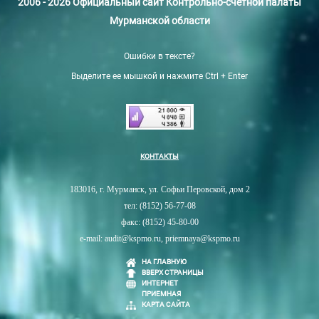
2006 - 2026 Официальный сайт Контрольно-счетной палаты
Мурманской области
Ошибки в тексте?
Выделите ее мышкой и нажмите Ctrl + Enter
КОНТАКТЫ
183016, г. Мурманск, ул. Софьи Перовской, дом 2
тел: (8152) 56-77-08
факс: (8152) 45-80-00
e-mail: audit@kspmo.ru, priemnaya@kspmo.ru
НА ГЛАВНУЮ
ВВЕРХ СТРАНИЦЫ
ИНТЕРНЕТ
ПРИЕМНАЯ
КАРТА САЙТА