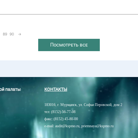
89
90
→
Посмотреть все
ной палаты
КОНТАКТЫ
183016, г. Мурманск, ул. Софьи Перовской, дом 2
тел: (8152) 56-77-08
факс: (8152) 45-80-00
e-mail: audit@kspmo.ru, priemnaya@kspmo.ru