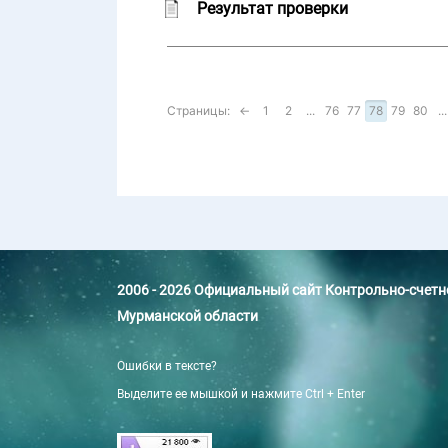
Результат проверки
Страницы:
←
1
2
...
76
77
78
79
80
...
2006 - 2026 Официальный сайт Контрольно-счет
Мурманской области
Ошибки в тексте?
Выделите ее мышкой и нажмите Ctrl + Enter