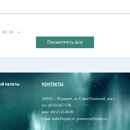
89
90
→
Посмотреть все
ной палаты
КОНТАКТЫ
183016, г. Мурманск, ул. Софьи Перовской, дом 2
тел: (8152) 56-77-08
факс: (8152) 45-80-00
e-mail: audit@kspmo.ru, priemnaya@kspmo.ru