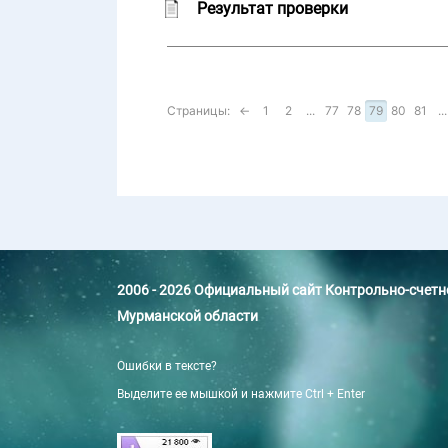
Результат проверки
Страницы:
←
1
2
...
77
78
79
80
81
...
2006 - 2026 Официальный сайт Контрольно-счет
Мурманской области
Ошибки в тексте?
Выделите ее мышкой и нажмите Ctrl + Enter