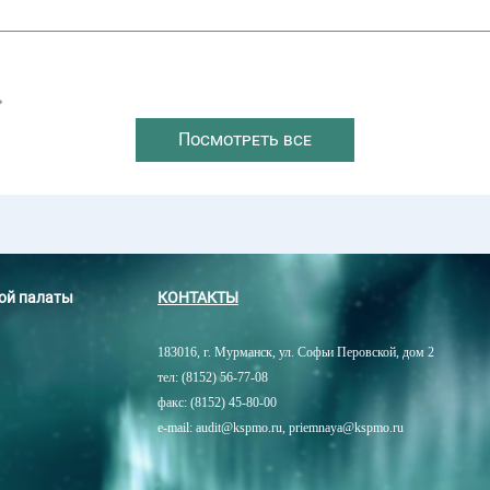
→
Посмотреть все
ной палаты
КОНТАКТЫ
183016, г. Мурманск, ул. Софьи Перовской, дом 2
тел: (8152) 56-77-08
факс: (8152) 45-80-00
e-mail: audit@kspmo.ru, priemnaya@kspmo.ru