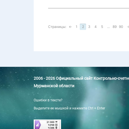
Страницы:
←
1
2
3
4
5
...
89
90
2006 - 2026 Официальный сайт Контрольно-счет
Мурманской области
Ошибки в тексте?
Выделите ее мышкой и нажмите Ctrl + Enter