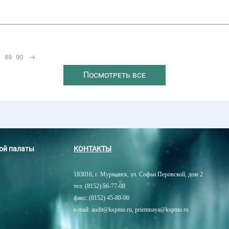
89
90
→
Посмотреть все
ной палаты
КОНТАКТЫ
183016, г. Мурманск, ул. Софьи Перовской, дом 2
тел: (8152) 56-77-08
факс: (8152) 45-80-00
e-mail: audit@kspmo.ru, priemnaya@kspmo.ru