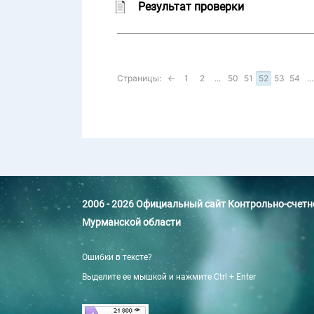
Результат проверки
Страницы:
←
1
2
...
50
51
52
53
54
...
2006 - 2026 Официальный сайт Контрольно-счет
Мурманской области
Ошибки в тексте?
Выделите ее мышкой и нажмите Ctrl + Enter