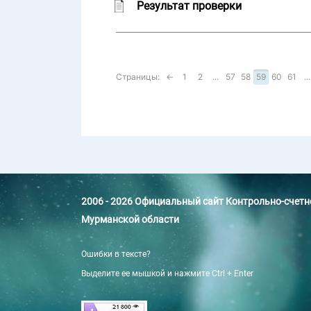
Результат проверки
Страницы:
←
1
2
...
57
58
59
60
61
...
2006 - 2026 Официальный сайт Контрольно-счет
Мурманской области
Ошибки в тексте?
Выделите ее мышкой и нажмите Ctrl + Enter