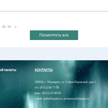
89
90
→
Посмотреть все
ной палаты
КОНТАКТЫ
183016, г. Мурманск, ул. Софьи Перовской, дом 2
тел: (8152) 56-77-08
факс: (8152) 45-80-00
e-mail: audit@kspmo.ru, priemnaya@kspmo.ru