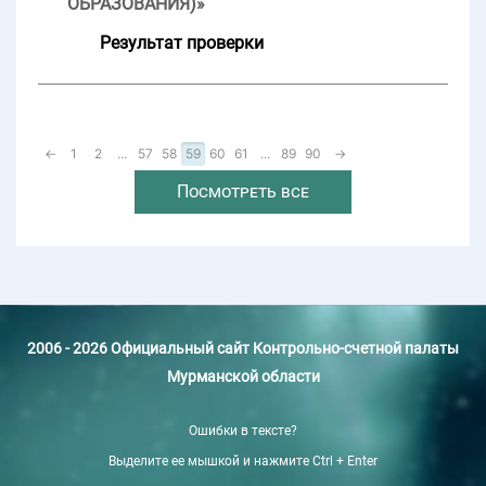
ОБРАЗОВАНИЯ)»
Результат проверки
←
1
2
...
57
58
59
60
61
...
89
90
→
Посмотреть все
2006 - 2026 Официальный сайт Контрольно-счетной палаты
Мурманской области
Ошибки в тексте?
Выделите ее мышкой и нажмите Ctrl + Enter