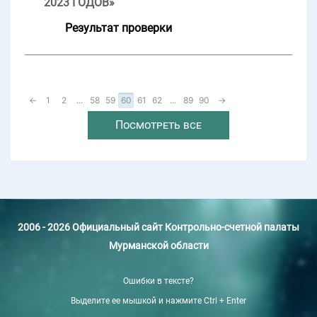
2023 ГОДОВ»
Результат проверки
←
1
2
...
58
59
60
61
62
...
89
90
→
Посмотреть все
2006 - 2026 Официальный сайт Контрольно-счетной палаты
Мурманской области
Ошибки в тексте?
Выделите ее мышкой и нажмите Ctrl + Enter