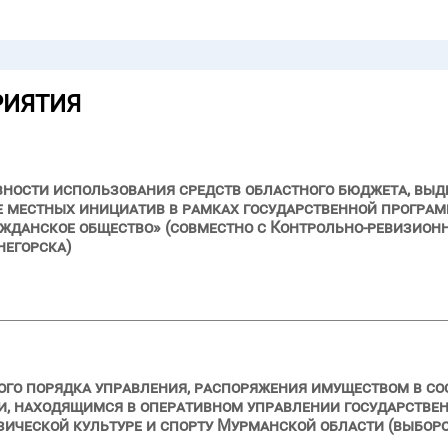
РИЯТИЯ
вности использования средств областного бюджета, выде
е местных инициатив в рамках государственной програ
ажданское общество» (совместно с Контрольно-ревизионн
негорска)
го порядка управления, распоряжения имуществом в со
и, находящимся в оперативном управлении государстве
ической культуре и спорту Мурманской области (выбороч