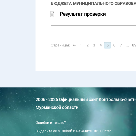
бюджета муниципального образова
Результат проверки
Страницы:
←
1
2
3
4
5
6
7
...
8
2006 - 2026 Официальный сайт Контрольно-счет
Мурманской области
Ошибки в тексте?
Выделите ее мышкой и нажмите Ctrl + Enter