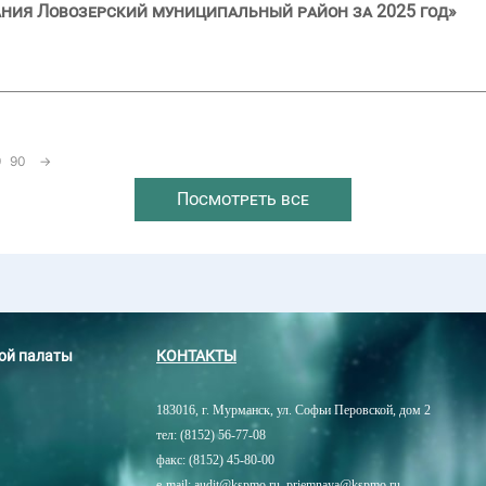
ния Ловозерский муниципальный район за 2025 год»
9
90
→
Посмотреть все
ной палаты
КОНТАКТЫ
183016, г. Мурманск, ул. Софьи Перовской, дом 2
тел: (8152) 56-77-08
факс: (8152) 45-80-00
e-mail: audit@kspmo.ru, priemnaya@kspmo.ru