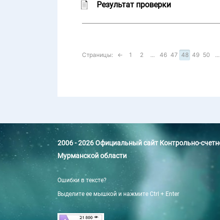
Результат проверки
Страницы:
←
1
2
...
46
47
48
49
50
...
2006 - 2026 Официальный сайт Контрольно-счет
Мурманской области
Ошибки в тексте?
Выделите ее мышкой и нажмите Ctrl + Enter