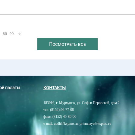
89
90
→
Посмотреть все
ной палаты
КОНТАКТЫ
183016, г. Мурманск, ул. Софьи Перовской, дом 2
тел: (8152) 56-77-08
факс: (8152) 45-80-00
e-mail: audit@kspmo.ru, priemnaya@kspmo.ru