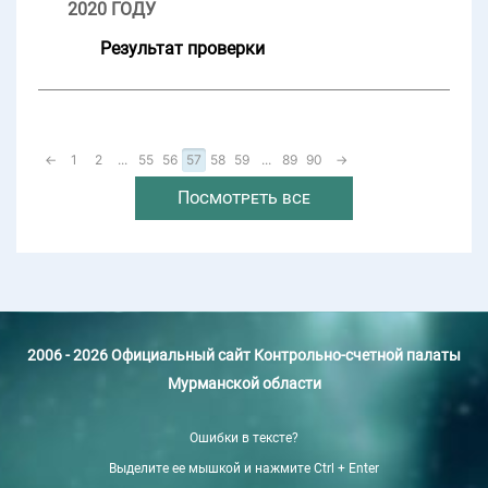
2020 ГОДУ
Результат проверки
←
1
2
...
55
56
57
58
59
...
89
90
→
Посмотреть все
2006 - 2026 Официальный сайт Контрольно-счетной палаты
Мурманской области
Ошибки в тексте?
Выделите ее мышкой и нажмите Ctrl + Enter