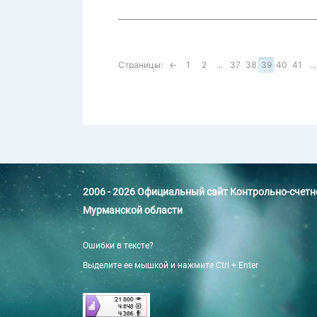
Страницы:
←
1
2
...
37
38
39
40
41
...
2006 - 2026 Официальный сайт Контрольно-счет
Мурманской области
Ошибки в тексте?
Выделите ее мышкой и нажмите Ctrl + Enter