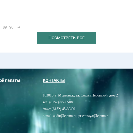
89
90
→
Посмотреть все
ной палаты
КОНТАКТЫ
183016, г. Мурманск, ул. Софьи Перовской, дом 2
тел: (8152) 56-77-08
факс: (8152) 45-80-00
e-mail: audit@kspmo.ru, priemnaya@kspmo.ru