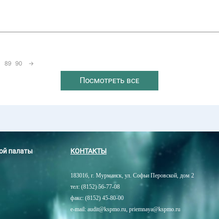
89
90
→
Посмотреть все
ной палаты
КОНТАКТЫ
183016, г. Мурманск, ул. Софьи Перовской, дом 2
тел: (8152) 56-77-08
факс: (8152) 45-80-00
e-mail: audit@kspmo.ru, priemnaya@kspmo.ru