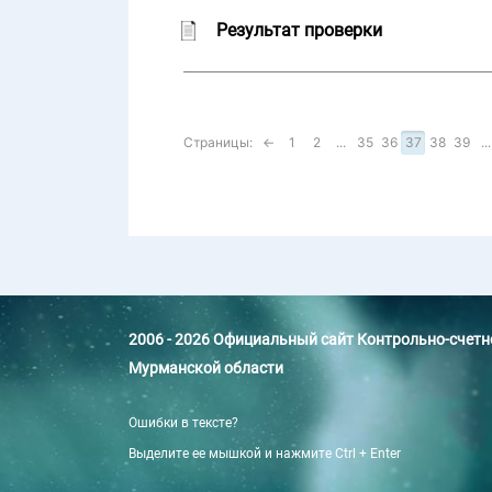
Результат проверки
Страницы:
←
1
2
...
35
36
37
38
39
...
2006 - 2026 Официальный сайт Контрольно-счет
Мурманской области
Ошибки в тексте?
Выделите ее мышкой и нажмите Ctrl + Enter