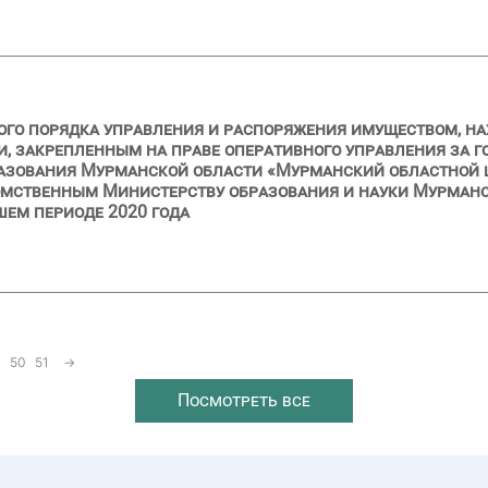
ого порядка управления и распоряжения имуществом, н
и, закрепленным на праве оперативного управления за
азования Мурманской области «Мурманский областной 
мственным Министерству образования и науки Мурманск
шем периоде 2020 года
50
51
→
Посмотреть все