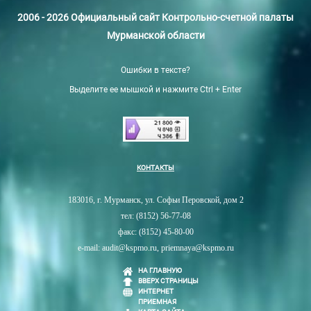
2006 - 2026 Официальный сайт Контрольно-счетной палаты
Мурманской области
Ошибки в тексте?
Выделите ее мышкой и нажмите Ctrl + Enter
КОНТАКТЫ
183016, г. Мурманск, ул. Софьи Перовской, дом 2
тел: (8152) 56-77-08
факс: (8152) 45-80-00
e-mail: audit@kspmo.ru, priemnaya@kspmo.ru
НА ГЛАВНУЮ
ВВЕРХ СТРАНИЦЫ
ИНТЕРНЕТ
ПРИЕМНАЯ