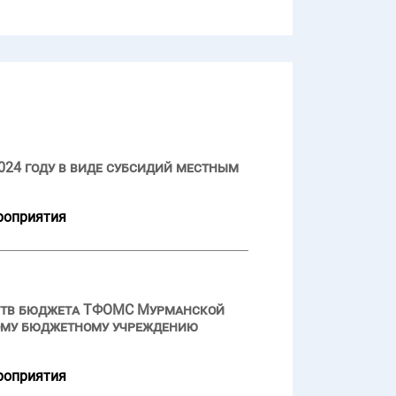
024 году в виде субсидий местным
роприятия
дств бюджета ТФОМС Мурманской
ному бюджетному учреждению
роприятия