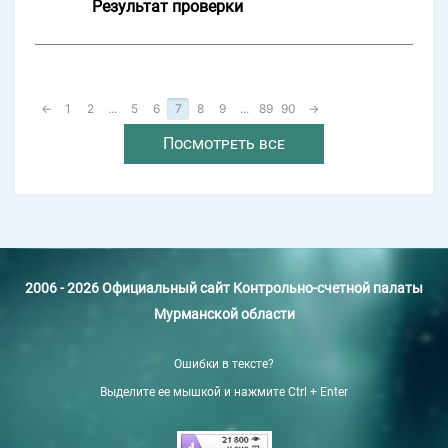
Результат проверки
←
1
2
...
5
6
7
8
9
...
89
90
→
Посмотреть все
2006 - 2026 Официальный сайт Контрольно-счетной палаты
Мурманской области
Ошибки в тексте?
Выделите ее мышкой и нажмите Ctrl + Enter