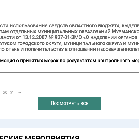
сти использования средств областного бюджета, выделен
етам отдельных муниципальных образований Мурманской
асти от 13.12.2007 № 927-01-ЗМО «О наделении органов
тусом городского округа, муниципального округа и му
о опеке и попечительству в отношении несовершенноле
мация о принятых мерах по результатам контрольного ме
50
51
→
Посмотреть все
ЕСКИЕ МЕРОПРИЯТИЯ