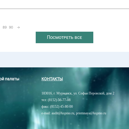
89
90
→
Посмотреть все
ной палаты
КОНТАКТЫ
183016, г. Мурманск, ул. Софьи Перовской, дом 2
тел: (8152) 56-77-08
факс: (8152) 45-80-00
e-mail: audit@kspmo.ru, priemnaya@kspmo.ru