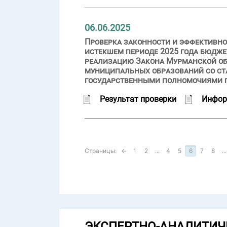
06.06.2025
Проверка законности и эффективно
истекшем периоде 2025 года бюдж
реализацию Закона Мурманской обл
муниципальных образований со ста
государственными полномочиями п
Результат проверки
Инфор
Страницы:
←
1
2
...
4
5
6
7
8
...
ЭКСПЕРТНО-АНАЛИТИЧ