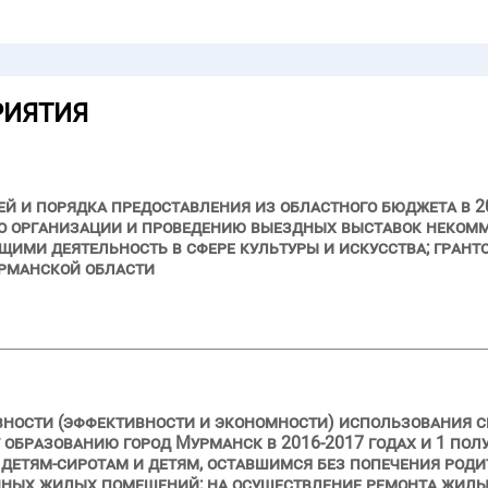
РИЯТИЯ
й и порядка предоставления из областного бюджета в 20
 по организации и проведению выездных выставок неко
ими деятельность в сфере культуры и искусства; грант
урманской области
вности (эффективности и экономности) использования с
бразованию город Мурманск в 2016-2017 годах и 1 полуг
етям-сиротам и детям, оставшимся без попечения родит
ных жилых помещений; на осуществление ремонта жилы