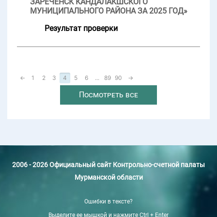
ЗАРЕЧЕНСК КАНДАЛАКШСКОГО
МУНИЦИПАЛЬНОГО РАЙОНА ЗА 2025 ГОД»
Результат проверки
←
1
2
3
4
5
6
...
89
90
→
Посмотреть все
2006 - 2026 Официальный сайт Контрольно-счетной палаты
Мурманской области
Ошибки в тексте?
Выделите ее мышкой и нажмите Ctrl + Enter